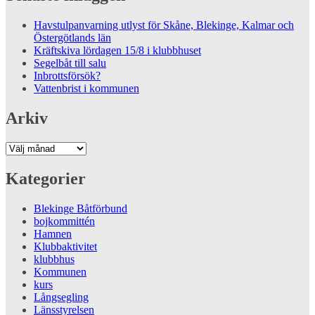
Havstulpanvarning utlyst för Skåne, Blekinge, Kalmar och
Östergötlands län
Kräftskiva lördagen 15/8 i klubbhuset
Segelbåt till salu
Inbrottsförsök?
Vattenbrist i kommunen
Arkiv
Arkiv
Kategorier
Blekinge Båtförbund
bojkommittén
Hamnen
Klubbaktivitet
klubbhus
Kommunen
kurs
Långsegling
Länsstyrelsen