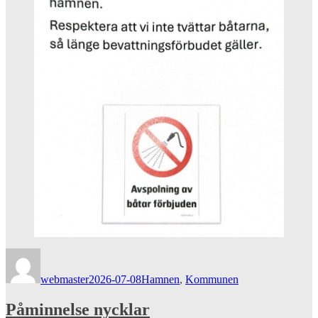
Författare
Publicerat
Kategorier
den
webmaster
2026-07-08
Hamnen
,
Kommunen
Påminnelse nycklar