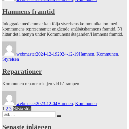
Hamnens framtid
Inloggade medlemmar kan följa styrelsens kommunikation med
kommunens representanter angående småbåtshamnens framtid. Ni
hittar det i menyn under Kommunens åtaganden/Hamnens framtid.
Författare
Publicerat
Kategorier
den
webmaster
2024-12-19
2024-12-19
Hamnen
,
Kommunen
,
Styrelsen
Reparationer
Kommunen reparerar kajen vid båtrampen.
Författare
Publicerat
Kategorier
den
webmaster
2023-12-04
Hamnen
,
Kommunen
Sidnumrering
Sida
Sida
Sida
1
2
3
Nästa sida
Sök
för
Sök
efter:
inlägg
Senaste inläggen