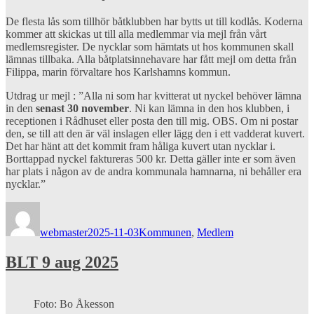
De flesta lås som tillhör båtklubben har bytts ut till kodlås. Koderna
kommer att skickas ut till alla medlemmar via mejl från vårt
medlemsregister. De nycklar som hämtats ut hos kommunen skall
lämnas tillbaka. Alla båtplatsinnehavare har fått mejl om detta från
Filippa, marin förvaltare hos Karlshamns kommun.
Utdrag ur mejl : ”Alla ni som har kvitterat ut nyckel behöver lämna
in den
senast 30 november
. Ni kan lämna in den hos klubben, i
receptionen i Rådhuset eller posta den till mig. OBS. Om ni postar
den, se till att den är väl inslagen eller lägg den i ett vadderat kuvert.
Det har hänt att det kommit fram håliga kuvert utan nycklar i.
Borttappad nyckel faktureras 500 kr. Detta gäller inte er som även
har plats i någon av de andra kommunala hamnarna, ni behåller era
nycklar.”
Författare
Publicerat
Kategorier
den
webmaster
2025-11-03
Kommunen
,
Medlem
BLT 9 aug 2025
Foto: Bo Åkesson