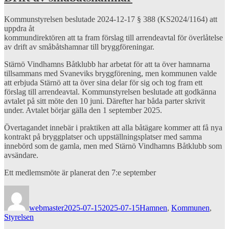
Kommunstyrelsen beslutade 2024-12-17 § 388 (KS2024/1164) att
uppdra åt
kommundirektören att ta fram förslag till arrendeavtal för överlåtelse
av drift av småbåtshamnar till bryggföreningar.
Stärnö Vindhamns Båtklubb har arbetat för att ta över hamnarna
tillsammans med Svaneviks bryggförening, men kommunen valde
att erbjuda Stärnö att ta över sina delar för sig och tog fram ett
förslag till arrendeavtal. Kommunstyrelsen beslutade att godkänna
avtalet på sitt möte den 10 juni. Därefter har båda parter skrivit
under. Avtalet börjar gälla den 1 september 2025.
Övertagandet innebär i praktiken att alla båtägare kommer att få nya
kontrakt på bryggplatser och uppställningsplatser med samma
innebörd som de gamla, men med Stärnö Vindhamns Båtklubb som
avsändare.
Ett medlemsmöte är planerat den 7:e september
Författare
Publicerat
Kategorier
den
webmaster
2025-07-15
2025-07-15
Hamnen
,
Kommunen
,
Styrelsen