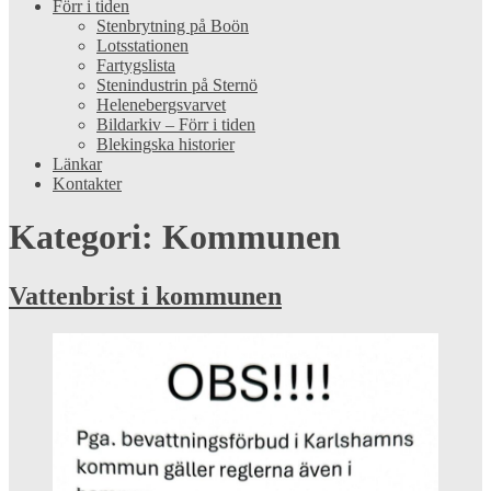
Förr i tiden
Stenbrytning på Boön
Lotsstationen
Fartygslista
Stenindustrin på Sternö
Helenebergsvarvet
Bildarkiv – Förr i tiden
Blekingska historier
Länkar
Kontakter
Kategori:
Kommunen
Vattenbrist i kommunen