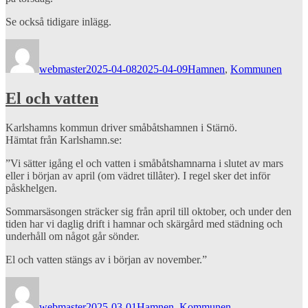
Se också tidigare inlägg.
Författare
Publicerat
Kategorier
den
webmaster
2025-04-08
2025-04-09
Hamnen
,
Kommunen
El och vatten
Karlshamns kommun driver småbåtshamnen i Stärnö.
Hämtat från Karlshamn.se:
”Vi sätter igång el och vatten i småbåtshamnarna i slutet av mars
eller i början av april (om vädret tillåter). I regel sker det inför
påskhelgen.
Sommarsäsongen sträcker sig från april till oktober, och under den
tiden har vi daglig drift i hamnar och skärgård med städning och
underhåll om något går sönder.
El och vatten stängs av i början av november.”
Författare
Publicerat
Kategorier
den
webmaster
2025-03-01
Hamnen
,
Kommunen