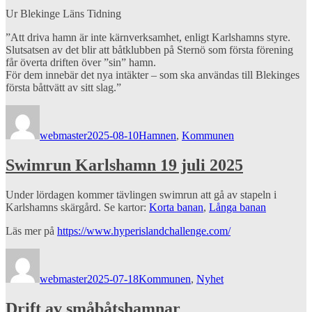
Ur Blekinge Läns Tidning
”Att driva hamn är inte kärnverksamhet, enligt Karlshamns styre.
Slutsatsen av det blir att båtklubben på Sternö som första förening
får överta driften över ”sin” hamn.
För dem innebär det nya intäkter – som ska användas till Blekinges
första båttvätt av sitt slag.”
Författare
Publicerat
Kategorier
den
webmaster
2025-08-10
Hamnen
,
Kommunen
Swimrun Karlshamn 19 juli 2025
Under lördagen kommer tävlingen swimrun att gå av stapeln i
Karlshamns skärgård. Se kartor:
Korta banan
,
Långa banan
Läs mer på
https://www.hyperislandchallenge.com/
Författare
Publicerat
Kategorier
den
webmaster
2025-07-18
Kommunen
,
Nyhet
Drift av småbåtshamnar