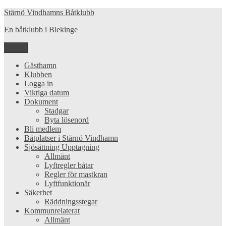
Hoppa
Stärnö Vindhamns Båtklubb
till
En båtklubb i Blekinge
innehåll
Meny
Gästhamn
Klubben
Logga in
Viktiga datum
Dokument
Stadgar
Byta lösenord
Bli medlem
Båtplatser i Stärnö Vindhamn
Sjösättning Upptagning
Allmänt
Lyftregler båtar
Regler för mastkran
Lyftfunktionär
Säkerhet
Räddningsstegar
Kommunrelaterat
Allmänt