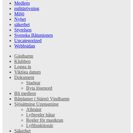
Medlem
militärövning
Miljö
Nyhet
säkerhet
Styrelsen
Svenska Båtunionen
Uncategorized
Webbsidan
Gästhamn
Klubben
Logga in
Viktiga datum
Dokument
Stadgar
Byta lösenord
Bli medlem
Båtplatser i Stärnö Vindhamn
Sjösättning Upptagning
Allmänt
Lyftregler båtar
Regler för mastkran
Lyftfunktionär
Säkerhet