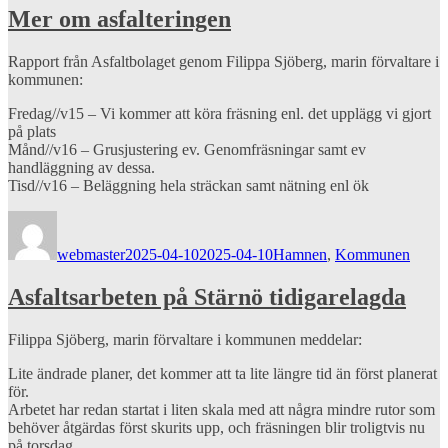
Mer om asfalteringen
Rapport från Asfaltbolaget genom Filippa Sjöberg, marin förvaltare i
kommunen:
Fredag//v15 – Vi kommer att köra fräsning enl. det upplägg vi gjort
på plats
Månd//v16 – Grusjustering ev. Genomfräsningar samt ev
handläggning av dessa.
Tisd//v16 – Beläggning hela sträckan samt nätning enl ök
Författare
Publicerat
Kategorier
den
webmaster
2025-04-10
2025-04-10
Hamnen
,
Kommunen
Asfaltsarbeten på Stärnö tidigarelagda
Filippa Sjöberg, marin förvaltare i kommunen meddelar:
Lite ändrade planer, det kommer att ta lite längre tid än först planerat
för.
Arbetet har redan startat i liten skala med att några mindre rutor som
behöver åtgärdas först skurits upp, och fräsningen blir troligtvis nu
på torsdag.