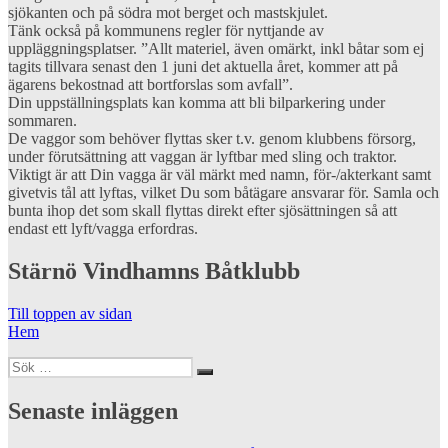
sjökanten och på södra mot berget och mastskjulet.
Tänk också på kommunens regler för nyttjande av
uppläggningsplatser. ”Allt materiel, även omärkt, inkl båtar som ej
tagits tillvara senast den 1 juni det aktuella året, kommer att på
ägarens bekostnad att bortforslas som avfall”.
Din uppställningsplats kan komma att bli bilparkering under
sommaren.
De vaggor som behöver flyttas sker t.v. genom klubbens försorg,
under förutsättning att vaggan är lyftbar med sling och traktor.
Viktigt är att Din vagga är väl märkt med namn, för-/akterkant samt
givetvis tål att lyftas, vilket Du som båtägare ansvarar för. Samla och
bunta ihop det som skall flyttas direkt efter sjösättningen så att
endast ett lyft/vagga erfordras.
Stärnö Vindhamns Båtklubb
Till toppen av sidan
Hem
Sök
Sök
efter:
Senaste inläggen