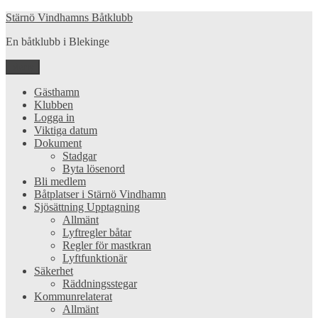
Hoppa
Stärnö Vindhamns Båtklubb
till
En båtklubb i Blekinge
innehåll
Meny
Gästhamn
Klubben
Logga in
Viktiga datum
Dokument
Stadgar
Byta lösenord
Bli medlem
Båtplatser i Stärnö Vindhamn
Sjösättning Upptagning
Allmänt
Lyftregler båtar
Regler för mastkran
Lyftfunktionär
Säkerhet
Räddningsstegar
Kommunrelaterat
Allmänt