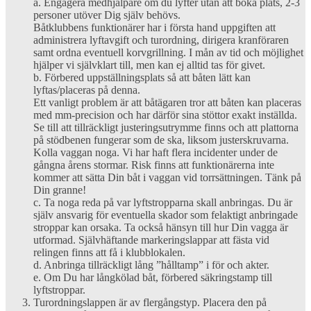
a. Engagera medhjälpare om du lyfter utan att boka plats, 2-3
personer utöver Dig själv behövs.
Båtklubbens funktionärer har i första hand uppgiften att
administrera lyftavgift och turordning, dirigera kranföraren
samt ordna eventuell korvgrillning. I mån av tid och möjlighet
hjälper vi självklart till, men kan ej alltid tas för givet.
b. Förbered uppställningsplats så att båten lätt kan
lyftas/placeras på denna.
Ett vanligt problem är att båtägaren tror att båten kan placeras
med mm-precision och har därför sina stöttor exakt inställda.
Se till att tillräckligt justeringsutrymme finns och att plattorna
på stödbenen fungerar som de ska, liksom justerskruvarna.
Kolla vaggan noga. Vi har haft flera incidenter under de
gångna årens stormar. Risk finns att funktionärerna inte
kommer att sätta Din båt i vaggan vid torrsättningen. Tänk på
Din granne!
c. Ta noga reda på var lyftstropparna skall anbringas. Du är
själv ansvarig för eventuella skador som felaktigt anbringade
stroppar kan orsaka. Ta också hänsyn till hur Din vagga är
utformad. Självhäftande markeringslappar att fästa vid
relingen finns att få i klubblokalen.
d. Anbringa tillräckligt lång ”hålltamp” i för och akter.
e. Om Du har långkölad båt, förbered säkringstamp till
lyftstroppar.
Turordningslappen är av flergångstyp. Placera den på