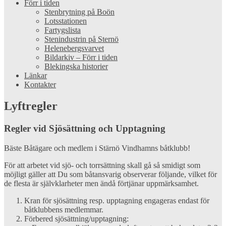
Förr i tiden
Stenbrytning på Boön
Lotsstationen
Fartygslista
Stenindustrin på Sternö
Helenebergsvarvet
Bildarkiv – Förr i tiden
Blekingska historier
Länkar
Kontakter
Lyftregler
Regler vid Sjösättning och Upptagning
Bäste Båtägare och medlem i Stärnö Vindhamns båtklubb!
För att arbetet vid sjö- och torrsättning skall gå så smidigt som
möjligt gäller att Du som båtansvarig observerar följande, vilket för
de flesta är självklarheter men ändå förtjänar uppmärksamhet.
Kran för sjösättning resp. upptagning engageras endast för
båtklubbens medlemmar.
Förbered sjösättning/upptagning: