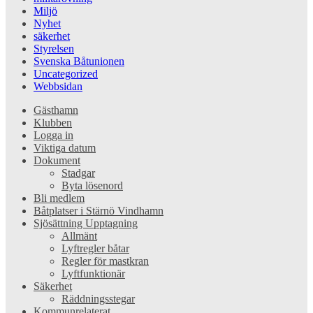
Miljö
Nyhet
säkerhet
Styrelsen
Svenska Båtunionen
Uncategorized
Webbsidan
Gästhamn
Klubben
Logga in
Viktiga datum
Dokument
Stadgar
Byta lösenord
Bli medlem
Båtplatser i Stärnö Vindhamn
Sjösättning Upptagning
Allmänt
Lyftregler båtar
Regler för mastkran
Lyftfunktionär
Säkerhet
Räddningsstegar
Kommunrelaterat