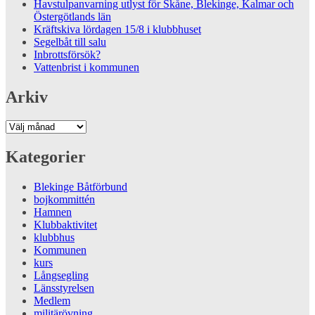
Havstulpanvarning utlyst för Skåne, Blekinge, Kalmar och
Östergötlands län
Kräftskiva lördagen 15/8 i klubbhuset
Segelbåt till salu
Inbrottsförsök?
Vattenbrist i kommunen
Arkiv
Arkiv
Kategorier
Blekinge Båtförbund
bojkommittén
Hamnen
Klubbaktivitet
klubbhus
Kommunen
kurs
Långsegling
Länsstyrelsen
Medlem
militärövning