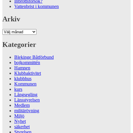
Inbrottsförsök?
Vattenbrist i kommunen
Arkiv
Arkiv
Kategorier
Blekinge Båtförbund
bojkommittén
Hamnen
Klubbaktivitet
klubbhus
Kommunen
kurs
Långsegling
Länsstyrelsen
Medlem
militärövning
Miljö
Nyhet
säkerhet
Styrelsen