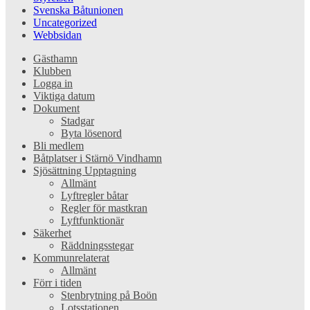
Svenska Båtunionen
Uncategorized
Webbsidan
Gästhamn
Klubben
Logga in
Viktiga datum
Dokument
Stadgar
Byta lösenord
Bli medlem
Båtplatser i Stärnö Vindhamn
Sjösättning Upptagning
Allmänt
Lyftregler båtar
Regler för mastkran
Lyftfunktionär
Säkerhet
Räddningsstegar
Kommunrelaterat
Allmänt
Förr i tiden
Stenbrytning på Boön
Lotsstationen