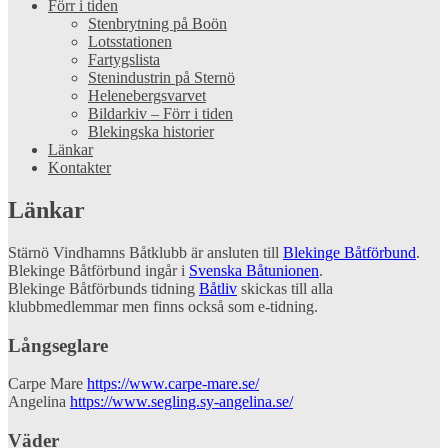
Förr i tiden
Stenbrytning på Boön
Lotsstationen
Fartygslista
Stenindustrin på Sternö
Helenebergsvarvet
Bildarkiv – Förr i tiden
Blekingska historier
Länkar
Kontakter
Länkar
Stärnö Vindhamns Båtklubb är ansluten till
Blekinge Båtförbund
.
Blekinge Båtförbund ingår i
Svenska Båtunionen
.
Blekinge Båtförbunds tidning
Båtliv
skickas till alla
klubbmedlemmar men finns också som e-tidning.
Långseglare
Carpe Mare
https://www.carpe-mare.se/
Angelina
https://www.segling.sy-angelina.se/
Väder