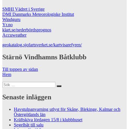
SMHI Vädret i Sverige
DMI Danmarks Meteorologiske Institut
Windguru
Yr.no
klart.se/nederbördsprognos
Accuweather
geokatalog.sjofartsverket.se/kartvisarefyren/
Stärnö Vindhamns Båtklubb
Till toppen av sidan
Hem
Sök
Sök
efter:
Senaste inläggen
Havstulpanvarning utlyst för Skåne, Blekinge, Kalmar och
Östergötlands län
Kräftskiva lördagen 15/8 i klubbhuset
Segelbåt till salu