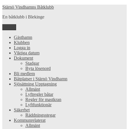
Hoppa
Stärnö Vindhamns Båtklubb
till
En båtklubb i Blekinge
innehåll
Meny
Gästhamn
Klubben
Logga in
Viktiga datum
Dokument
Stadgar
Byta lösenord
Bli medlem
Båtplatser i Stärnö Vindhamn
Sjösättning Upptagning
Allmänt
Lyftregler båtar
Regler för mastkran
Lyftfunktionär
Säkerhet
Räddningsstegar
Kommunrelaterat
Allmänt