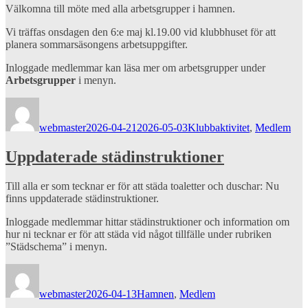
Välkomna till möte med alla arbetsgrupper i hamnen.
Vi träffas onsdagen den 6:e maj kl.19.00 vid klubbhuset för att
planera sommarsäsongens arbetsuppgifter.
Inloggade medlemmar kan läsa mer om arbetsgrupper under
Arbetsgrupper
i menyn.
Författare
Publicerat
Kategorier
den
webmaster
2026-04-21
2026-05-03
Klubbaktivitet
,
Medlem
Uppdaterade städinstruktioner
Till alla er som tecknar er för att städa toaletter och duschar: Nu
finns uppdaterade städinstruktioner.
Inloggade medlemmar hittar städinstruktioner och information om
hur ni tecknar er för att städa vid något tillfälle under rubriken
”Städschema” i menyn.
Författare
Publicerat
Kategorier
den
webmaster
2026-04-13
Hamnen
,
Medlem