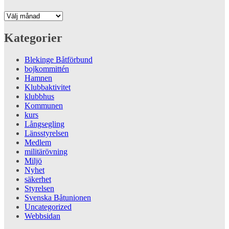
Arkiv
Kategorier
Blekinge Båtförbund
bojkommittén
Hamnen
Klubbaktivitet
klubbhus
Kommunen
kurs
Långsegling
Länsstyrelsen
Medlem
militärövning
Miljö
Nyhet
säkerhet
Styrelsen
Svenska Båtunionen
Uncategorized
Webbsidan