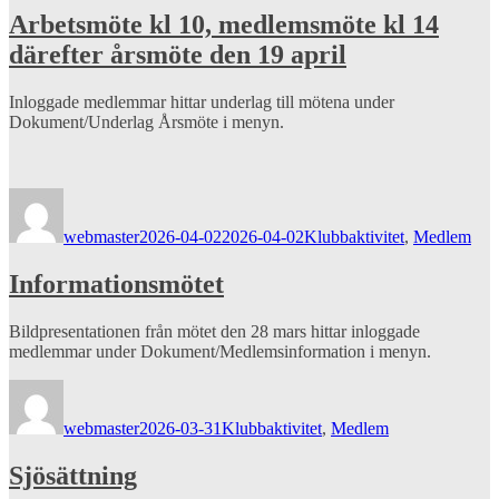
Arbetsmöte kl 10, medlemsmöte kl 14
därefter årsmöte den 19 april
Inloggade medlemmar hittar underlag till mötena under
Dokument/Underlag Årsmöte i menyn.
Författare
Publicerat
Kategorier
den
webmaster
2026-04-02
2026-04-02
Klubbaktivitet
,
Medlem
Informationsmötet
Bildpresentationen från mötet den 28 mars hittar inloggade
medlemmar under Dokument/Medlemsinformation i menyn.
Författare
Publicerat
Kategorier
den
webmaster
2026-03-31
Klubbaktivitet
,
Medlem
Sjösättning