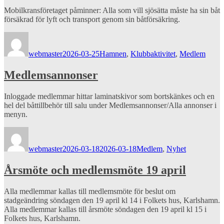
Mobilkransföretaget påminner: Alla som vill sjösätta måste ha sin båt
försäkrad för lyft och transport genom sin båtförsäkring.
Författare
Publicerat
Kategorier
den
webmaster
2026-03-25
Hamnen
,
Klubbaktivitet
,
Medlem
Medlemsannonser
Inloggade medlemmar hittar laminatskivor som bortskänkes och en
hel del båttillbehör till salu under Medlemsannonser/Alla annonser i
menyn.
Författare
Publicerat
Kategorier
den
webmaster
2026-03-18
2026-03-18
Medlem
,
Nyhet
Årsmöte och medlemsmöte 19 april
Alla medlemmar kallas till medlemsmöte för beslut om
stadgeändring söndagen den 19 april kl 14 i Folkets hus, Karlshamn.
Alla medlemmar kallas till årsmöte söndagen den 19 april kl 15 i
Folkets hus, Karlshamn.