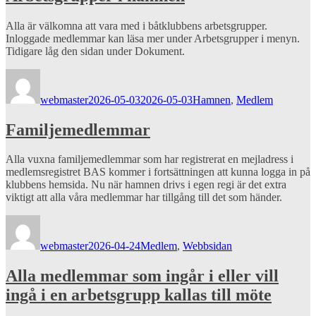
Alla är välkomna att vara med i båtklubbens arbetsgrupper.
Inloggade medlemmar kan läsa mer under Arbetsgrupper i menyn.
Tidigare låg den sidan under Dokument.
Författare
Publicerat
Kategorier
den
webmaster
2026-05-03
2026-05-03
Hamnen
,
Medlem
Familjemedlemmar
Alla vuxna familjemedlemmar som har registrerat en mejladress i
medlemsregistret BAS kommer i fortsättningen att kunna logga in på
klubbens hemsida. Nu när hamnen drivs i egen regi är det extra
viktigt att alla våra medlemmar har tillgång till det som händer.
Författare
Publicerat
Kategorier
den
webmaster
2026-04-24
Medlem
,
Webbsidan
Alla medlemmar som ingår i eller vill
ingå i en arbetsgrupp kallas till möte