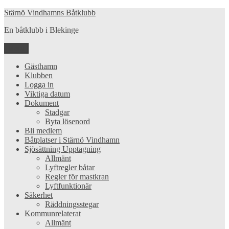
Hoppa
Stärnö Vindhamns Båtklubb
till
En båtklubb i Blekinge
innehåll
Meny
Gästhamn
Klubben
Logga in
Viktiga datum
Dokument
Stadgar
Byta lösenord
Bli medlem
Båtplatser i Stärnö Vindhamn
Sjösättning Upptagning
Allmänt
Lyftregler båtar
Regler för mastkran
Lyftfunktionär
Säkerhet
Räddningsstegar
Kommunrelaterat
Allmänt