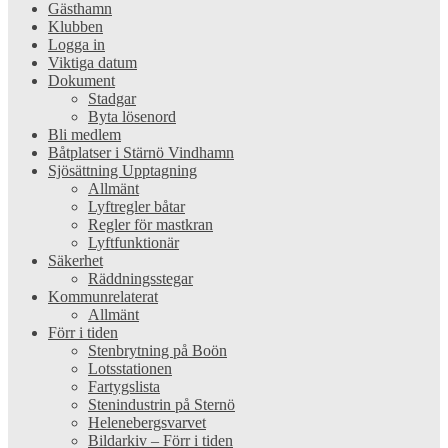
Gästhamn
Klubben
Logga in
Viktiga datum
Dokument
Stadgar
Byta lösenord
Bli medlem
Båtplatser i Stärnö Vindhamn
Sjösättning Upptagning
Allmänt
Lyftregler båtar
Regler för mastkran
Lyftfunktionär
Säkerhet
Räddningsstegar
Kommunrelaterat
Allmänt
Förr i tiden
Stenbrytning på Boön
Lotsstationen
Fartygslista
Stenindustrin på Sternö
Helenebergsvarvet
Bildarkiv – Förr i tiden