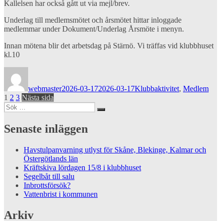
Kallelsen har också gått ut via mejl/brev.
Underlag till medlemsmötet och årsmötet hittar inloggade
medlemmar under Dokument/Underlag Årsmöte i menyn.
Innan mötena blir det arbetsdag på Stärnö. Vi träffas vid klubbhuset
kl.10
Författare
Publicerat
Kategorier
den
webmaster
2026-03-17
2026-03-17
Klubbaktivitet
,
Medlem
Sidnumrering
Sida
Sida
Sida
1
2
3
Nästa sida
Sök
för
Sök
efter:
inlägg
Senaste inläggen
Havstulpanvarning utlyst för Skåne, Blekinge, Kalmar och
Östergötlands län
Kräftskiva lördagen 15/8 i klubbhuset
Segelbåt till salu
Inbrottsförsök?
Vattenbrist i kommunen
Arkiv