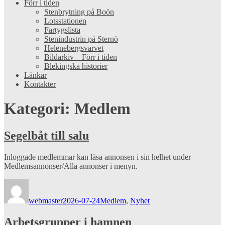
Förr i tiden
Stenbrytning på Boön
Lotsstationen
Fartygslista
Stenindustrin på Sternö
Helenebergsvarvet
Bildarkiv – Förr i tiden
Blekingska historier
Länkar
Kontakter
Kategori:
Medlem
Segelbåt till salu
Inloggade medlemmar kan läsa annonsen i sin helhet under
Medlemsannonser/Alla annonser i menyn.
Författare
Publicerat
Kategorier
den
webmaster
2026-07-24
Medlem
,
Nyhet
Arbetsgrupper i hamnen