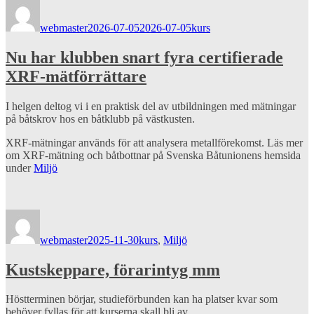
Författare
Publicerat
Kategorier
den
webmaster
2026-07-05
2026-07-05
kurs
Nu har klubben snart fyra certifierade
XRF-mätförrättare
I helgen deltog vi i en praktisk del av utbildningen med mätningar
på båtskrov hos en båtklubb på västkusten.
XRF-mätningar används för att analysera metallförekomst. Läs mer
om XRF-mätning och båtbottnar på Svenska Båtunionens hemsida
under
Miljö
Författare
Publicerat
Kategorier
den
webmaster
2025-11-30
kurs
,
Miljö
Kustskeppare, förarintyg mm
Höstterminen börjar, studieförbunden kan ha platser kvar som
behöver fyllas för att kurserna skall bli av.