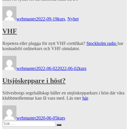
Författare
Publicerat
Kategorier
den
webmaster
2022-09-19
kurs
,
Nyhet
VHF
Repetera eller plugga för nytt VHF-certifikat?
Stockholm radio
har
kostnadsfri onlinekurs och VHF-simulator.
Författare
Publicerat
Kategorier
den
webmaster
2022-06-02
2022-06-02
kurs
Utsjöskeppare i höst?
Sölvesborgs segelsällskap håller en utsjöskepparkurs i höst där våra
klubbmedlemmar kan få vara med. Läs mer
här
.
Författare
Publicerat
Kategorier
den
webmaster
2020-06-05
kurs
Sök
Sök
efter: