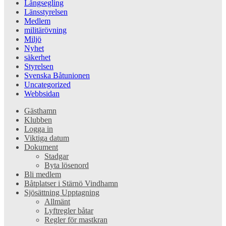
Långsegling
Länsstyrelsen
Medlem
militärövning
Miljö
Nyhet
säkerhet
Styrelsen
Svenska Båtunionen
Uncategorized
Webbsidan
Gästhamn
Klubben
Logga in
Viktiga datum
Dokument
Stadgar
Byta lösenord
Bli medlem
Båtplatser i Stärnö Vindhamn
Sjösättning Upptagning
Allmänt
Lyftregler båtar
Regler för mastkran