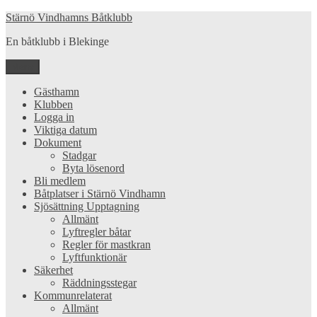
Hoppa
Stärnö Vindhamns Båtklubb
till
En båtklubb i Blekinge
innehåll
Meny
Gästhamn
Klubben
Logga in
Viktiga datum
Dokument
Stadgar
Byta lösenord
Bli medlem
Båtplatser i Stärnö Vindhamn
Sjösättning Upptagning
Allmänt
Lyftregler båtar
Regler för mastkran
Lyftfunktionär
Säkerhet
Räddningsstegar
Kommunrelaterat
Allmänt