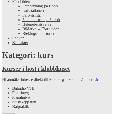
Förr i tiden
Stenbrytning på Boön
Lotsstationen
Fartygslista
Stenindustrin på Sternö
Helenebergsvarvet
Bildarkiv – Förr i tiden
Blekingska historier
Länkar
Kontakter
Kategori:
kurs
Kurser i höst i klubbhuset
Ni anmäler intresse direkt till Medborgarskolan. Läs mer
här
Båtradio VHF
Förarintyg
Kanalintyg
Kustskepparen
Båtpraktik