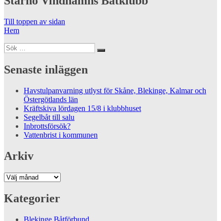
Stärnö Vindhamns Båtklubb
Till toppen av sidan
Hem
Sök
Sök
efter:
Senaste inläggen
Havstulpanvarning utlyst för Skåne, Blekinge, Kalmar och
Östergötlands län
Kräftskiva lördagen 15/8 i klubbhuset
Segelbåt till salu
Inbrottsförsök?
Vattenbrist i kommunen
Arkiv
Arkiv
Kategorier
Blekinge Båtförbund