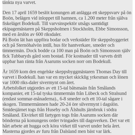
tänkta nya varvet.
Den 17 april 1659 beslöt konungen att anlägga ett skeppsvarv på ön
Boön, belägen vid inloppet till hamnen, ca 1.200 meter från själva
fiskeläget Bodekull. Till varvsinspektör utsågs samtidigt
ekipagemästaren på Skeppsholmen i Stockholm, Ebbe Simonsson,
med en årslön av 600 riksdaler.
På Boön lät han uppföra bodar och verkstäder för skeppsbyggeriet
och på Sternöhalvön intill, hus för hantverkare, smeder och
timmermän. Dock bodde ca 100 man på Boön och Simonsson själv
fick Tubbaryds gård som bostad. För kostnader till varvets drift
uppbar han ränta från Asarums socken norr om Bodekull.
År 1659 kom den engelske skeppsbyggmästaren Thomas Day till
varvet i Bodekull. han var en mycket skicklig yrkesman och lönen
var 1000 riks-daler sivermynt om året.
Arbetsfolket utgjordes av ett 15-tal båtsmaän från Smålands
kompanier, ett 15-tal tyska timmermän från Lübeck och Stralsund
(endast sommar-månaderna)., 6-8 smeder och ett 10-tal sågare i
skogen. Timmermännen hade 20-24 öre silvermynt i dagslön.
Smidesjärnet togs från Huseby och Ålshults järnbruk i södra
Småland. Ekvirket till fartygen togs från Asarums socken där
bönderna på konungens order tvingades till dagsverken. Det var ett
hårt arbete att hugga och köra virket till varvet under hela året.
Masterna gjordes av furu från Dalsland men bäst var lärk.