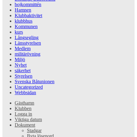
bojkommittén
Hamnen
Klubbaktivitet
klubbhus
Kommunen
kurs
Långsegling
Länsstyrelsen
Medlem
militärövning
Miljö
Nyhet
säkerhet
Styrelsen
Svenska Båtunionen
Uncategorized
Webbsidan
Gästhamn
Klubben
Logga in
Viktiga datum
Dokument
Stadgar
Byta lösenord