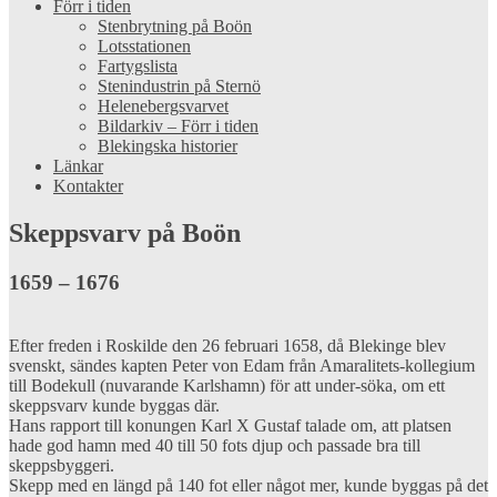
Förr i tiden
Stenbrytning på Boön
Lotsstationen
Fartygslista
Stenindustrin på Sternö
Helenebergsvarvet
Bildarkiv – Förr i tiden
Blekingska historier
Länkar
Kontakter
Skeppsvarv på Boön
1659 – 1676
Efter freden i Roskilde den 26 februari 1658, då Blekinge blev
svenskt, sändes kapten Peter von Edam från Amaralitets-kollegium
till Bodekull (nuvarande Karlshamn) för att under-söka, om ett
skeppsvarv kunde byggas där.
Hans rapport till konungen Karl X Gustaf talade om, att platsen
hade god hamn med 40 till 50 fots djup och passade bra till
skeppsbyggeri.
Skepp med en längd på 140 fot eller något mer, kunde byggas på det