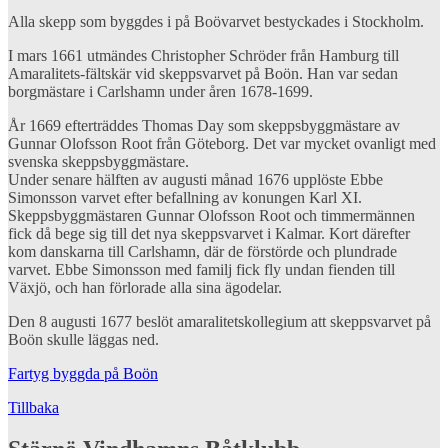
Alla skepp som byggdes i på Boövarvet bestyckades i Stockholm.
I mars 1661 utmändes Christopher Schröder från Hamburg till
Amaralitets-fältskär vid skeppsvarvet på Boön. Han var sedan
borgmästare i Carlshamn under åren 1678-1699.
År 1669 efterträddes Thomas Day som skeppsbyggmästare av
Gunnar Olofsson Root från Göteborg. Det var mycket ovanligt med
svenska skeppsbyggmästare.
Under senare hälften av augusti månad 1676 upplöste Ebbe
Simonsson varvet efter befallning av konungen Karl XI.
Skeppsbyggmästaren Gunnar Olofsson Root och timmermännen
fick då bege sig till det nya skeppsvarvet i Kalmar. Kort därefter
kom danskarna till Carlshamn, där de förstörde och plundrade
varvet. Ebbe Simonsson med familj fick fly undan fienden till
Växjö, och han förlorade alla sina ägodelar.
Den 8 augusti 1677 beslöt amaralitetskollegium att skeppsvarvet på
Boön skulle läggas ned.
Fartyg byggda på Boön
Tillbaka