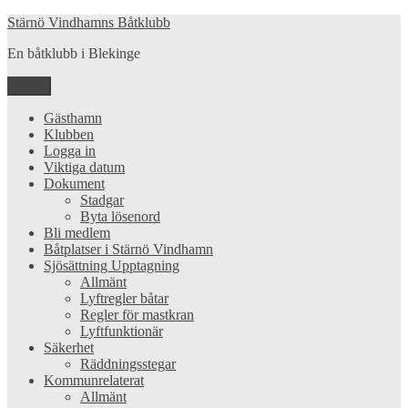
Hoppa
Stärnö Vindhamns Båtklubb
till
En båtklubb i Blekinge
innehåll
Meny
Gästhamn
Klubben
Logga in
Viktiga datum
Dokument
Stadgar
Byta lösenord
Bli medlem
Båtplatser i Stärnö Vindhamn
Sjösättning Upptagning
Allmänt
Lyftregler båtar
Regler för mastkran
Lyftfunktionär
Säkerhet
Räddningsstegar
Kommunrelaterat
Allmänt