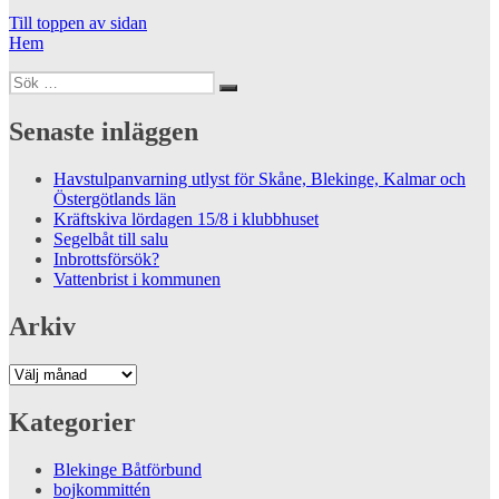
Till toppen av sidan
Hem
Sök
Sök
efter:
Senaste inläggen
Havstulpanvarning utlyst för Skåne, Blekinge, Kalmar och
Östergötlands län
Kräftskiva lördagen 15/8 i klubbhuset
Segelbåt till salu
Inbrottsförsök?
Vattenbrist i kommunen
Arkiv
Arkiv
Kategorier
Blekinge Båtförbund
bojkommittén