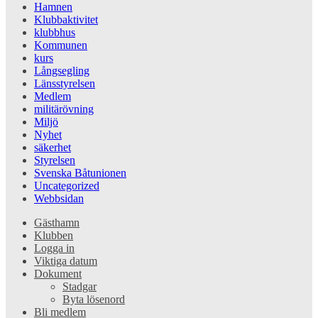
Hamnen
Klubbaktivitet
klubbhus
Kommunen
kurs
Långsegling
Länsstyrelsen
Medlem
militärövning
Miljö
Nyhet
säkerhet
Styrelsen
Svenska Båtunionen
Uncategorized
Webbsidan
Gästhamn
Klubben
Logga in
Viktiga datum
Dokument
Stadgar
Byta lösenord
Bli medlem