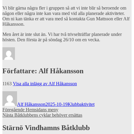
Vi blir gärna några fler i gruppen så att vi inte blir så beroende om
någon eller några inte kan vara med vid alla planerade aktiviteter.
Om ni kan tänka er att vara med så kontakta Gun Mattsson eller Alf
Håkansson.
Men året är inte slut än. Vi har två trivselträffar planerade under
hösten. Den första är på söndag 26/10 om en vecka.
Författare:
Alf Håkansson
1163
Visa alla inlägg av Alf Håkansson
Författare
Publicerat
Kategorier
den
Alf Håkansson
2025-10-19
Klubbaktivitet
Inläggsnavigering
Föregående
Föregående
Hemsidans meny
Nästa
inlägg:
Nästa
Båtklubbens cyklar behöver ersättas
inlägg:
Stärnö Vindhamns Båtklubb