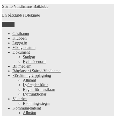
Hoppa
Stärnö Vindhamns Båtklubb
till
En båtklubb i Blekinge
innehåll
Meny
Gästhamn
Klubben
Logga in
Viktiga datum
Dokument
Stadgar
Byta lösenord
Bli medlem
Båtplatser i Stärnö Vindhamn
Sjösättning Upptagning
Allmänt
Lyftregler båtar
Regler för mastkran
Lyftfunktionär
Säkerhet
Räddningsstegar
Kommunrelaterat
Allmänt