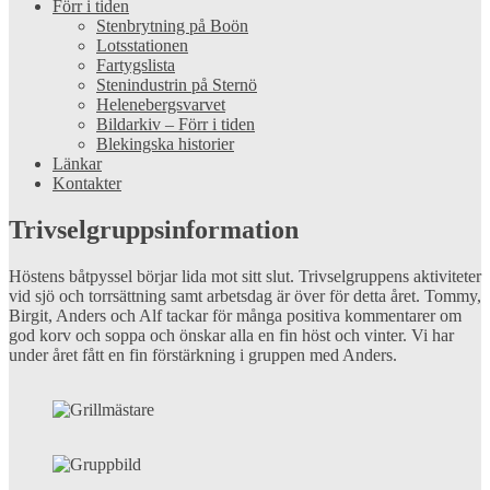
Förr i tiden
Stenbrytning på Boön
Lotsstationen
Fartygslista
Stenindustrin på Sternö
Helenebergsvarvet
Bildarkiv – Förr i tiden
Blekingska historier
Länkar
Kontakter
Trivselgruppsinformation
Höstens båtpyssel börjar lida mot sitt slut. Trivselgruppens aktiviteter
vid sjö och torrsättning samt arbetsdag är över för detta året. Tommy,
Birgit, Anders och Alf tackar för många positiva kommentarer om
god korv och soppa och önskar alla en fin höst och vinter. Vi har
under året fått en fin förstärkning i gruppen med Anders.