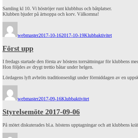
Samling kl 10. Vi höströjer runt klubbhus och båtplatser.
Klubben bjuder på ärtsoppa och korv. Välkomna!
Författare
Publicerat
Kategorier
den
webmaster
2017-10-16
2017-10-19
Klubbaktivitet
Först upp
I fredags startade den första av höstens torrsättningar för klubbe
Hon följdes av drygt trettio båtar under helgen.
Lördagens lyft avbröts traditionsenligt under förmiddagen av en uppska
Författare
Publicerat
Kategorier
den
webmaster
2017-09-16
Klubbaktivitet
Styrelsemöte 2017-09-06
På mötet diskuterades bl.a. höstens upptagningar och att klubbens kräf
Författare
Publicerat
Kategorier