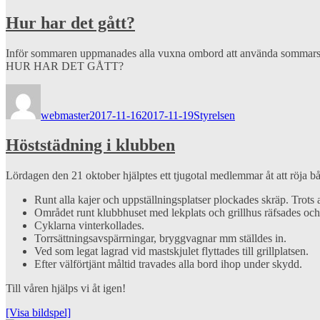
Hur har det gått?
Inför sommaren uppmanades alla vuxna ombord att använda sommarsäson
HUR HAR DET GÅTT?
Författare
Publicerat
Kategorier
den
webmaster
2017-11-16
2017-11-19
Styrelsen
Höststädning i klubben
Lördagen den 21 oktober hjälptes ett tjugotal medlemmar åt att röj
Runt alla kajer och uppställningsplatser plockades skräp. Trots att
Området runt klubbhuset med lekplats och grillhus räfsades och
Cyklarna vinterkollades.
Torrsättningsavspärrningar, bryggvagnar mm ställdes in.
Ved som legat lagrad vid mastskjulet flyttades till grillplatsen.
Efter välförtjänt måltid travades alla bord ihop under skydd.
Till våren hjälps vi åt igen!
[Visa bildspel]