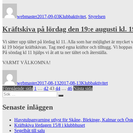
Författare
Publicerat
Kategorier
den
webmaster
2017-09-03
Klubbaktivitet
,
Styrelsen
Kräftskiva på lördag den 19:e augusti kl. 1
Vi sätter upp tältet på lördag kl 11. Alla som har möjlighet är mycket v
kl 19 börjar kräftskivan. Tag med egna kräftor och tilltugg. Vi hopp
På söndag kl 11 hjälps vi åt att ta ner tältet och återställa.
VARMT VÄLKOMNA!
Författare
Publicerat
Kategorier
den
webmaster
2017-08-13
2017-08-13
Klubbaktivitet
Sidnumrering
Sida
Sida
Sida
Sida
Sida
Föregående sida
1
…
42
43
44
…
46
Nästa sida
Sök
för
Sök
efter:
inlägg
Senaste inläggen
Havstulpanvarning utlyst för Skåne, Blekinge, Kalmar och Öste
Kräftskiva lördagen 15/8 i klubbhuset
Segelbåt till salu