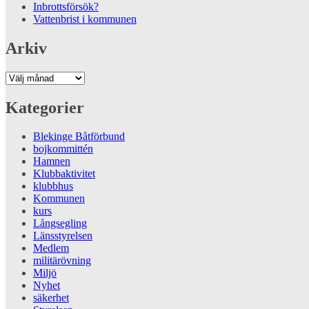
Inbrottsförsök?
Vattenbrist i kommunen
Arkiv
Arkiv
Kategorier
Blekinge Båtförbund
bojkommittén
Hamnen
Klubbaktivitet
klubbhus
Kommunen
kurs
Långsegling
Länsstyrelsen
Medlem
militärövning
Miljö
Nyhet
säkerhet