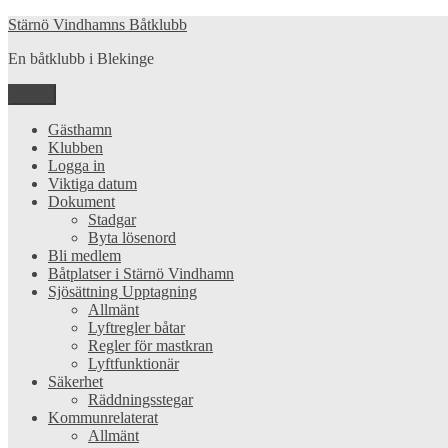
Hoppa
Stärnö Vindhamns Båtklubb
till
En båtklubb i Blekinge
innehåll
Meny
Gästhamn
Klubben
Logga in
Viktiga datum
Dokument
Stadgar
Byta lösenord
Bli medlem
Båtplatser i Stärnö Vindhamn
Sjösättning Upptagning
Allmänt
Lyftregler båtar
Regler för mastkran
Lyftfunktionär
Säkerhet
Räddningsstegar
Kommunrelaterat
Allmänt