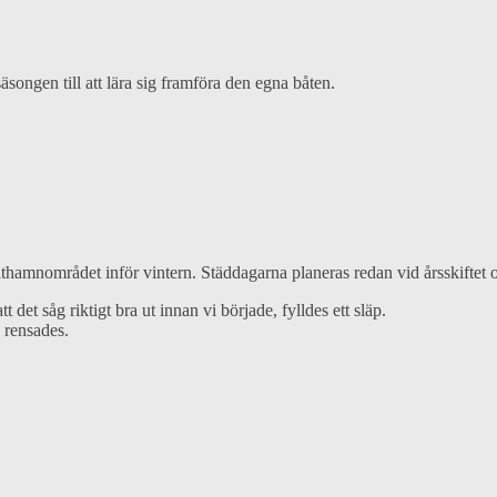
gen till att lära sig framföra den egna båten.
a båthamnområdet inför vintern. Städdagarna planeras redan vid årssk
 det såg riktigt bra ut innan vi började, fylldes ett släp.
 rensades.