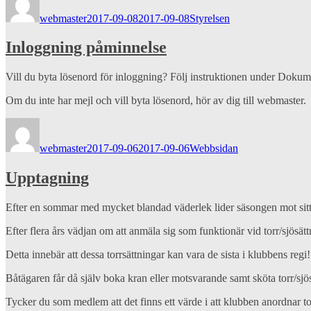
den
webmaster
2017-09-08
2017-09-08
Styrelsen
Inloggning påminnelse
Vill du byta lösenord för inloggning? Följ instruktionen under Dokum
Om du inte har mejl och vill byta lösenord, hör av dig till webmaster.
Författare
Publicerat
Kategorier
den
webmaster
2017-09-06
2017-09-06
Webbsidan
Upptagning
Efter en sommar med mycket blandad väderlek lider säsongen mot sitt 
Efter flera års vädjan om att anmäla sig som funktionär vid torr/sjösät
Detta innebär att dessa torrsättningar kan vara de sista i klubbens regi!
Båtägaren får då själv boka kran eller motsvarande samt sköta torr/sjö
Tycker du som medlem att det finns ett värde i att klubben anordnar tor