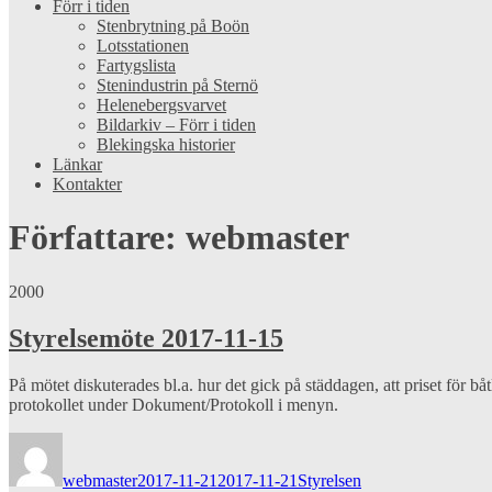
Förr i tiden
Stenbrytning på Boön
Lotsstationen
Fartygslista
Stenindustrin på Sternö
Helenebergsvarvet
Bildarkiv – Förr i tiden
Blekingska historier
Länkar
Kontakter
Författare:
webmaster
2000
Styrelsemöte 2017-11-15
På mötet diskuterades bl.a. hur det gick på städdagen, att priset för b
protokollet under Dokument/Protokoll i menyn.
Författare
Publicerat
Kategorier
den
webmaster
2017-11-21
2017-11-21
Styrelsen