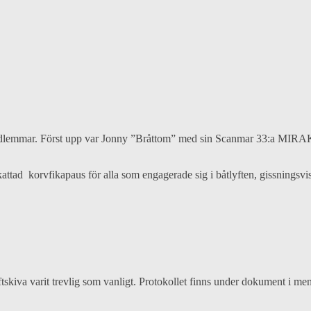
ns medlemmar. Först upp var Jonny ”Bråttom” med sin Scanmar 33:a MIR
ttad korvfikapaus för alla som engagerade sig i båtlyften, gissningsvis 
tskiva varit trevlig som vanligt. Protokollet finns under dokument i me