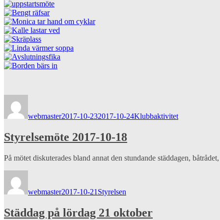
Författare
Publicerat
Kategorier
den
webmaster
2017-10-23
2017-10-24
Klubbaktivitet
Styrelsemöte 2017-10-18
På mötet diskuterades bland annat den stundande städdagen, båtrådet
Författare
Publicerat
Kategorier
den
webmaster
2017-10-21
Styrelsen
Städdag på lördag 21 oktober