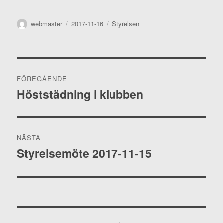
Författare
Publicerat
Kategorier
webmaster
2017-11-16
Styrelsen
den
Inläggsnavigering
FÖREGÅENDE
Höststädning i klubben
Föregående
inlägg:
NÄSTA
Styrelsemöte 2017-11-15
Nästa
inlägg: