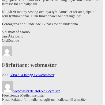
intresse för att hjälpa till.
Nu går vi mot ny säsong och nya lyft. Anmäl er för att hjälpa till
som lyftfunktionär. Utan funktionärer blir det inga lyft!
Lördagarna är nu indelade i 2 pass för att underlätta.
Väl mött på Stärnö
Jan-Åke Berg
Ordförande
Författare:
webmaster
2000
Visa alla inlägg av webmaster
Författare
Publicerat
Kategorier
den
webmaster
2018-02-23
Styrelsen
Inläggsnavigering
Föregående
Föregående
Medlemsregister
Nästa
inlägg:
Nästa
Faktura för medlemsavgift och kallelse till årsmöte
inlägg: