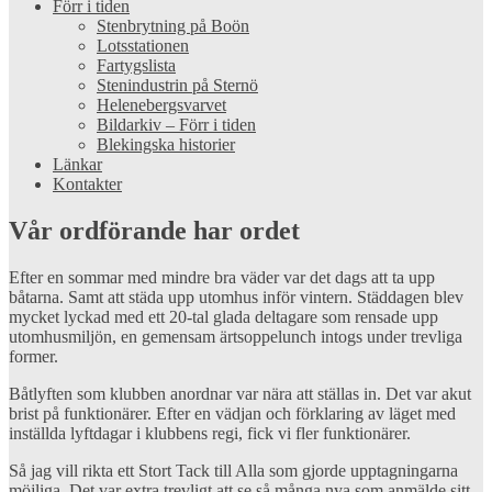
Förr i tiden
Stenbrytning på Boön
Lotsstationen
Fartygslista
Stenindustrin på Sternö
Helenebergsvarvet
Bildarkiv – Förr i tiden
Blekingska historier
Länkar
Kontakter
Vår ordförande har ordet
Efter en sommar med mindre bra väder var det dags att ta upp
båtarna. Samt att städa upp utomhus inför vintern. Städdagen blev
mycket lyckad med ett 20-tal glada deltagare som rensade upp
utomhusmiljön, en gemensam ärtsoppelunch intogs under trevliga
former.
Båtlyften som klubben anordnar var nära att ställas in. Det var akut
brist på funktionärer. Efter en vädjan och förklaring av läget med
inställda lyftdagar i klubbens regi, fick vi fler funktionärer.
Så jag vill rikta ett Stort Tack till Alla som gjorde upptagningarna
möjliga. Det var extra trevligt att se så många nya som anmälde sitt