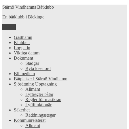
Hoppa
Stärnö Vindhamns Båtklubb
till
En båtklubb i Blekinge
innehåll
Meny
Gästhamn
Klubben
Logga in
Viktiga datum
Dokument
Stadgar
Byta lösenord
Bli medlem
Båtplatser i Stärnö Vindhamn
Sjösättning Upptagning
Allmänt
Lyftregler båtar
Regler för mastkran
Lyftfunktionär
Säkerhet
Räddningsstegar
Kommunrelaterat
Allmänt