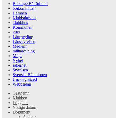
Blekinge Båtförbund
bojkommittén
Hamnen
Klubbaktivitet
klubbhus
Kommunen
kurs
Långsegling
Länsstyrelsen
Medlem
militärövning
Miljö
Nyhet
säkerhet
Styrelsen
Svenska Båtunionen
Uncategorized
Webbsidan
Gästhamn
Klubben
Logga in
Viktiga datum
Dokument
Stadgar