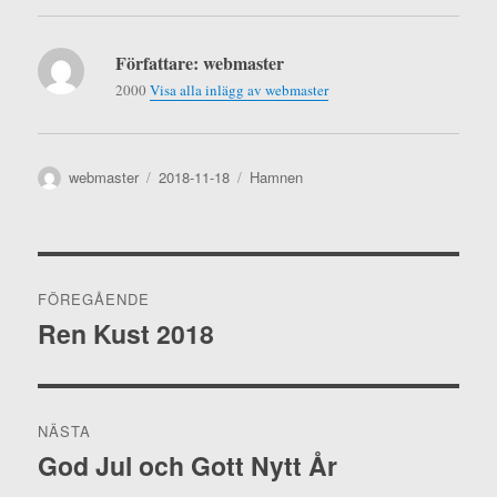
Författare:
webmaster
2000
Visa alla inlägg av webmaster
Författare
Publicerat
Kategorier
webmaster
2018-11-18
Hamnen
den
Inläggsnavigering
FÖREGÅENDE
Ren Kust 2018
Föregående
inlägg:
NÄSTA
God Jul och Gott Nytt År
Nästa
inlägg: