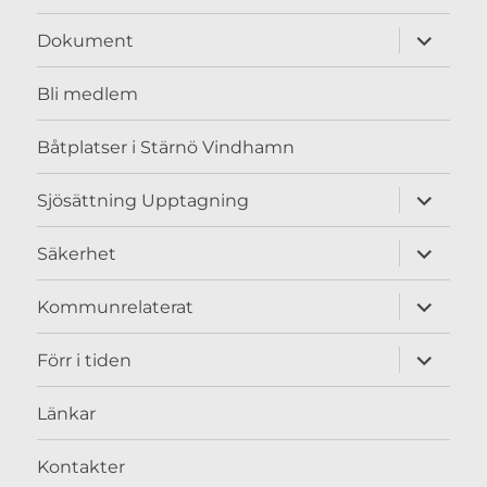
expande
Dokument
underme
Bli medlem
Båtplatser i Stärnö Vindhamn
expande
Sjösättning Upptagning
underme
expande
Säkerhet
underme
expande
Kommunrelaterat
underme
expande
Förr i tiden
underme
Länkar
Kontakter