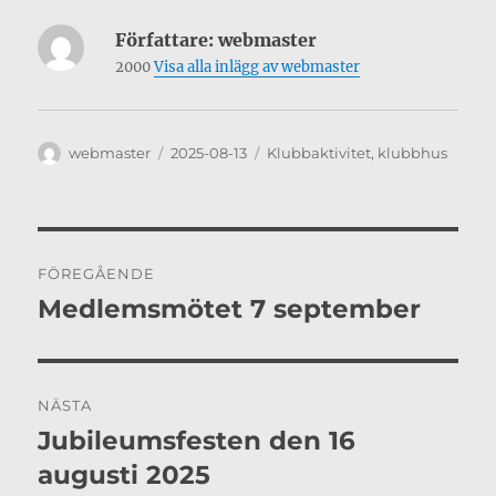
Författare:
webmaster
2000
Visa alla inlägg av webmaster
Författare
Publicerat
Kategorier
webmaster
2025-08-13
Klubbaktivitet
,
klubbhus
den
Inläggsnavigering
FÖREGÅENDE
Medlemsmötet 7 september
Föregående
inlägg:
NÄSTA
Jubileumsfesten den 16
Nästa
inlägg:
augusti 2025