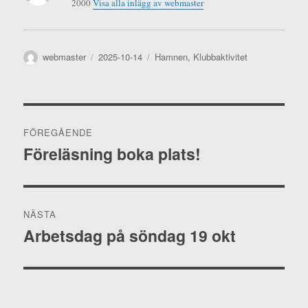
2000
Visa alla inlägg av webmaster
Författare
Publicerat
Kategorier
webmaster
2025-10-14
Hamnen
,
Klubbaktivitet
den
Inläggsnavigering
FÖREGÅENDE
Föreläsning boka plats!
Föregående
inlägg:
NÄSTA
Arbetsdag på söndag 19 okt
Nästa
inlägg: