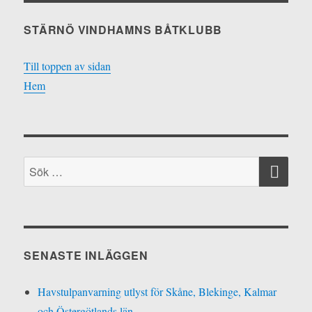
STÄRNÖ VINDHAMNS BÅTKLUBB
Till toppen av sidan
Hem
SÖ
Sök
efter:
SENASTE INLÄGGEN
Havstulpanvarning utlyst för Skåne, Blekinge, Kalmar
och Östergötlands län