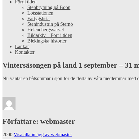
Förr i tiden
Stenbrytning på Boön
Lotsstationen
Fartygslista
Stenindustrin på Sternö
Helenebergsvarvet
Bildarkiv – Förr i tiden
Blekingska historier
Länkar
Kontakter
Vintersäsongen på land 1 september – 31 m
Nu väntar en båtsommar i sjön för de flesta av våra medlemmar med d
Författare:
webmaster
2000
Visa alla inlägg av webmaster