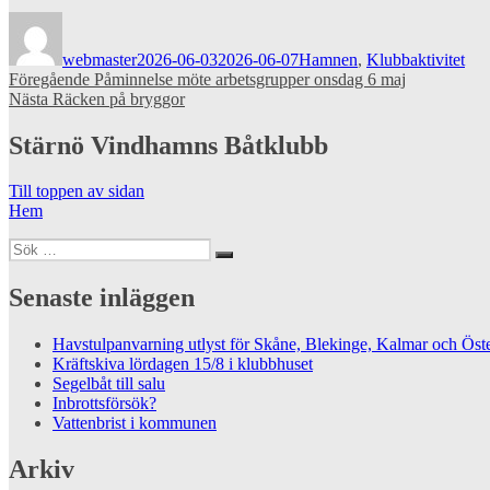
Författare
Publicerat
Kategorier
den
webmaster
2026-06-03
2026-06-07
Hamnen
,
Klubbaktivitet
Inläggsnavigering
Föregående
Föregående
Påminnelse möte arbetsgrupper onsdag 6 maj
Nästa
inlägg:
Nästa
Räcken på bryggor
inlägg:
Stärnö Vindhamns Båtklubb
Till toppen av sidan
Hem
Sök
Sök
efter:
Senaste inläggen
Havstulpanvarning utlyst för Skåne, Blekinge, Kalmar och Öste
Kräftskiva lördagen 15/8 i klubbhuset
Segelbåt till salu
Inbrottsförsök?
Vattenbrist i kommunen
Arkiv