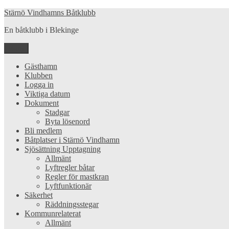
Hoppa
Stärnö Vindhamns Båtklubb
till
En båtklubb i Blekinge
innehåll
Meny
Gästhamn
Klubben
Logga in
Viktiga datum
Dokument
Stadgar
Byta lösenord
Bli medlem
Båtplatser i Stärnö Vindhamn
Sjösättning Upptagning
Allmänt
Lyftregler båtar
Regler för mastkran
Lyftfunktionär
Säkerhet
Räddningsstegar
Kommunrelaterat
Allmänt