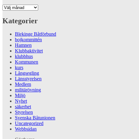
Arkiv
Kategorier
Blekinge Båtförbund
bojkommittén
Hamnen
Klubbaktivitet
klubbhus
Kommunen
kurs
Långsegling
Länsstyrelsen
Medlem
militärövning
Miljö
Nyhet
säkerhet
Styrelsen
Svenska Båtunionen
Uncategorized
Webbsidan