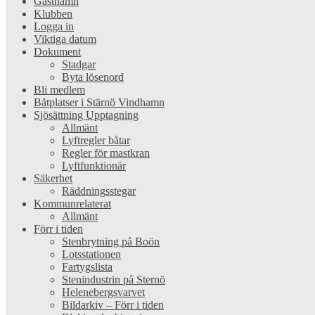
Gästhamn
Klubben
Logga in
Viktiga datum
Dokument
Stadgar
Byta lösenord
Bli medlem
Båtplatser i Stärnö Vindhamn
Sjösättning Upptagning
Allmänt
Lyftregler båtar
Regler för mastkran
Lyftfunktionär
Säkerhet
Räddningsstegar
Kommunrelaterat
Allmänt
Förr i tiden
Stenbrytning på Boön
Lotsstationen
Fartygslista
Stenindustrin på Sternö
Helenebergsvarvet
Bildarkiv – Förr i tiden