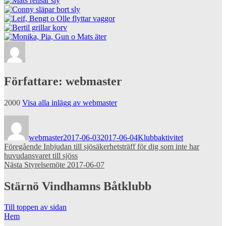
Författare:
webmaster
2000
Visa alla inlägg av webmaster
Författare
Publicerat
Kategorier
den
webmaster
2017-06-03
2017-06-04
Klubbaktivitet
Inläggsnavigering
Föregående
Föregående
Inbjudan till sjösäkerhetsträff för dig som inte har
inlägg:
huvudansvaret till sjöss
Nästa
Nästa
Styrelsemöte 2017-06-07
inlägg:
Stärnö Vindhamns Båtklubb
Till toppen av sidan
Hem