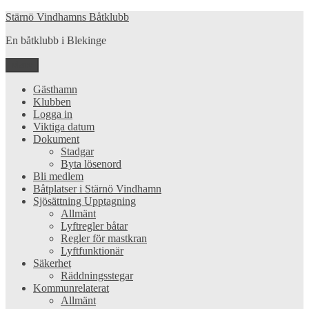
Hoppa
Stärnö Vindhamns Båtklubb
till
En båtklubb i Blekinge
innehåll
Meny
Gästhamn
Klubben
Logga in
Viktiga datum
Dokument
Stadgar
Byta lösenord
Bli medlem
Båtplatser i Stärnö Vindhamn
Sjösättning Upptagning
Allmänt
Lyftregler båtar
Regler för mastkran
Lyftfunktionär
Säkerhet
Räddningsstegar
Kommunrelaterat
Allmänt