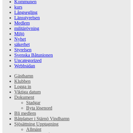
Kommunen
kurs
Långsegling
Länsstyrelsen
Medlem
militärövning
Miljö
Nyhet
säkerhet
Styrelsen
Svenska Båtunionen
Uncategorized
Webbsidan
Gästhamn
Klubben
Logga in
Viktiga datum
Dokument
Stadgar
Byta lösenord
Bli medlem
Båtplatser i Stärnö Vindhamn
Sjösättning Upptagning
Allmänt