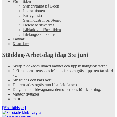
Förr i tiden
Stenbrytning på Boön
Lotsstationen
Fartygslista
Stenindustrin på Sternö
Helenebergsvarvet
Bildarkiv – Förr i tiden
Blekingska historier
Länkar
Kontakter
Städdag/Arbetsdag idag 3:e juni
Skräp plockades utmed vattnet och uppställningsplatserna.
Gräsmattorna rensades från kottar som gräsklipparen tar skada
av.
Sly röjdes och bars bort.
Det rensades ogräs runt bl.a. lekplatsen.
De gamla klubbvagnarna demonterades för skrotning.
Vaggor flyttades.
m.m.
[Visa bildspel]