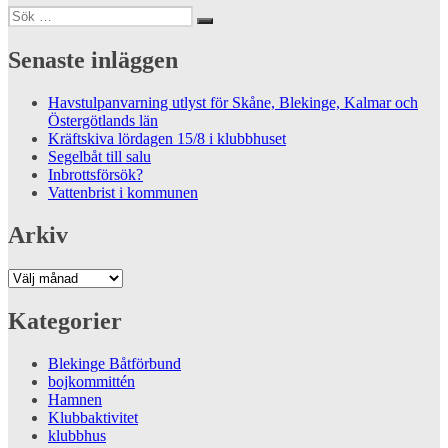
Sök
Sök
efter:
Senaste inläggen
Havstulpanvarning utlyst för Skåne, Blekinge, Kalmar och
Östergötlands län
Kräftskiva lördagen 15/8 i klubbhuset
Segelbåt till salu
Inbrottsförsök?
Vattenbrist i kommunen
Arkiv
Arkiv
Kategorier
Blekinge Båtförbund
bojkommittén
Hamnen
Klubbaktivitet
klubbhus