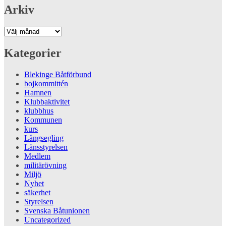
Arkiv
Arkiv
Kategorier
Blekinge Båtförbund
bojkommittén
Hamnen
Klubbaktivitet
klubbhus
Kommunen
kurs
Långsegling
Länsstyrelsen
Medlem
militärövning
Miljö
Nyhet
säkerhet
Styrelsen
Svenska Båtunionen
Uncategorized