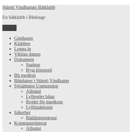
Hoppa
Stärnö Vindhamns Båtklubb
till
En båtklubb i Blekinge
innehåll
Meny
Gästhamn
Klubben
Logga in
Viktiga datum
Dokument
Stadgar
Byta lösenord
Bli medlem
Båtplatser i Stärnö Vindhamn
Sjösättning Upptagning
Allmänt
Lyftregler båtar
Regler för mastkran
Lyftfunktionär
Säkerhet
Räddningsstegar
Kommunrelaterat
Allmänt