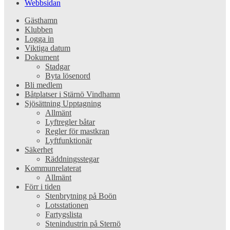
Webbsidan
Gästhamn
Klubben
Logga in
Viktiga datum
Dokument
Stadgar
Byta lösenord
Bli medlem
Båtplatser i Stärnö Vindhamn
Sjösättning Upptagning
Allmänt
Lyftregler båtar
Regler för mastkran
Lyftfunktionär
Säkerhet
Räddningsstegar
Kommunrelaterat
Allmänt
Förr i tiden
Stenbrytning på Boön
Lotsstationen
Fartygslista
Stenindustrin på Sternö