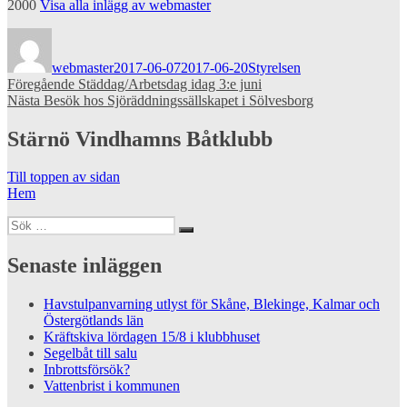
2000
Visa alla inlägg av webmaster
Författare
Publicerat
Kategorier
den
webmaster
2017-06-07
2017-06-20
Styrelsen
Inläggsnavigering
Föregående
Föregående
Städdag/Arbetsdag idag 3:e juni
Nästa
inlägg:
Nästa
Besök hos Sjöräddningssällskapet i Sölvesborg
inlägg:
Stärnö Vindhamns Båtklubb
Till toppen av sidan
Hem
Sök
Sök
efter:
Senaste inläggen
Havstulpanvarning utlyst för Skåne, Blekinge, Kalmar och
Östergötlands län
Kräftskiva lördagen 15/8 i klubbhuset
Segelbåt till salu
Inbrottsförsök?
Vattenbrist i kommunen