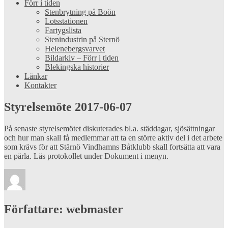
Förr i tiden
Stenbrytning på Boön
Lotsstationen
Fartygslista
Stenindustrin på Sternö
Helenebergsvarvet
Bildarkiv – Förr i tiden
Blekingska historier
Länkar
Kontakter
Styrelsemöte 2017-06-07
På senaste styrelsemötet diskuterades bl.a. städdagar, sjösättningar
och hur man skall få medlemmar att ta en större aktiv del i det arbete
som krävs för att Stärnö Vindhamns Båtklubb skall fortsätta att vara
en pärla. Läs protokollet under Dokument i menyn.
Författare:
webmaster